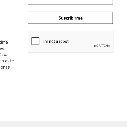
Suscribirme
ltima
ces
024.
ben este
llones