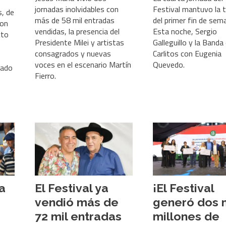
jornadas inolvidables con
Festival mantuvo la t
, de
más de 58 mil entradas
del primer fin de sem
ron
vendidas, la presencia del
Esta noche, Sergio
cto
Presidente Milei y artistas
Galleguillo y la Banda
consagrados y nuevas
Carlitos con Eugenia
voces en el escenario Martín
Quevedo.
sado
Fierro.
 a
El Festival ya
¡El Festival
vendió más de
generó dos m
72 mil entradas
millones de