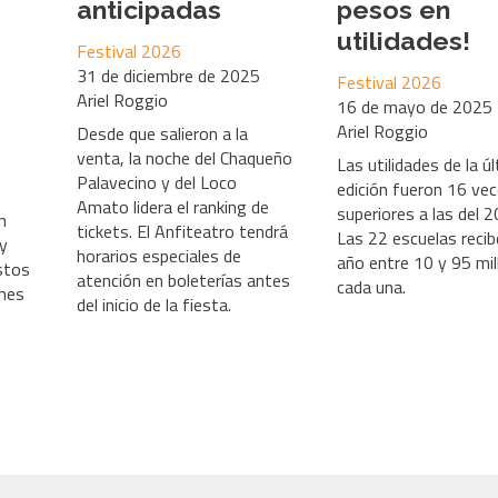
anticipadas
pesos en
utilidades!
Festival 2026
31 de diciembre de 2025
Festival 2026
Ariel Roggio
16 de mayo de 2025
Ariel Roggio
Desde que salieron a la
venta, la noche del Chaqueño
Las utilidades de la ú
Palavecino y del Loco
edición fueron 16 ve
Amato lidera el ranking de
superiores a las del 2
n
tickets. El Anfiteatro tendrá
Las 22 escuelas reci
 y
horarios especiales de
año entre 10 y 95 mi
stos
atención en boleterías antes
cada una.
ches
del inicio de la fiesta.