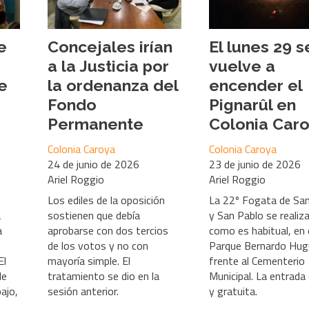
e
Concejales irían
El lunes 29 s
a la Justicia por
vuelve a
e
la ordenanza del
encender el
Fondo
Pignarûl en
Permanente
Colonia Car
Colonia Caroya
Colonia Caroya
24 de junio de 2026
23 de junio de 2026
Ariel Roggio
Ariel Roggio
Los ediles de la oposición
La 22º Fogata de Sa
a
sostienen que debía
y San Pablo se realiza
a
aprobarse con dos tercios
como es habitual, en 
de los votos y no con
Parque Bernardo Hug
El
mayoría simple. El
frente al Cementerio
de
tratamiento se dio en la
Municipal. La entrada 
ajo,
sesión anterior.
y gratuita.