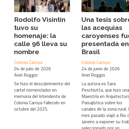
Rodolfo Visintín
Una tesis sobr
tuvo su
las acequias
homenaje: la
caroyenses fu
calle 96 lleva su
presentada en
nombre
Brasil
Colonia Caroya
Colonia Caroya
04 de julio de 2026
24 de junio de 2026
Ariel Roggio
Ariel Roggio
Se hizo el descubrimiento del
La autora es Sara
cartel nomenclador en
Peschiutta, que hizo un
memoria del Intendente de
Maestría en Arquitectur
Colonia Caroya fallecido en
Paisajística sobre los
octubre del 2025.
canales de la zona rural. 
mes pasado viajó a Rio 
Janeiro a exponer su trab
seleccionado por un