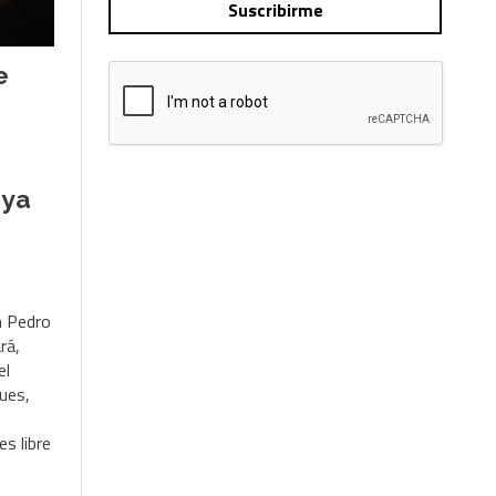
Suscribirme
e
oya
n Pedro
rá,
el
ues,
es libre